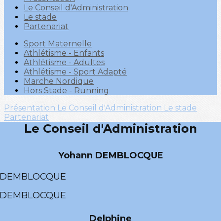
Le Conseil d'Administration
Le stade
Partenariat
Sport Maternelle
Athlétisme - Enfants
Athlétisme - Adultes
Athlétisme - Sport Adapté
Marche Nordique
Hors Stade - Running
Présentation
Le Conseil d'Administration
Le stade
Partenariat
L
e Conseil d'Administration
Yohann
DEMBLOCQUE
DEMBLOCQUE
DEMBLOCQUE
Delphine