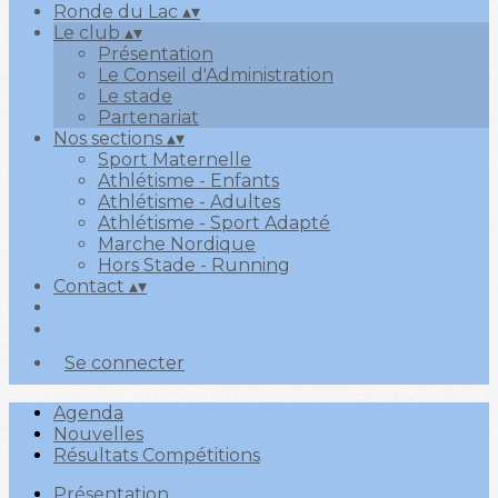
Ronde du Lac
▴
▾
Le club
▴
▾
Présentation
Le Conseil d'Administration
Le stade
Partenariat
Nos sections
▴
▾
Sport Maternelle
Athlétisme - Enfants
Athlétisme - Adultes
Athlétisme - Sport Adapté
Marche Nordique
Hors Stade - Running
Contact
▴
▾
Se connecter
Agenda
Nouvelles
Résultats Compétitions
Présentation