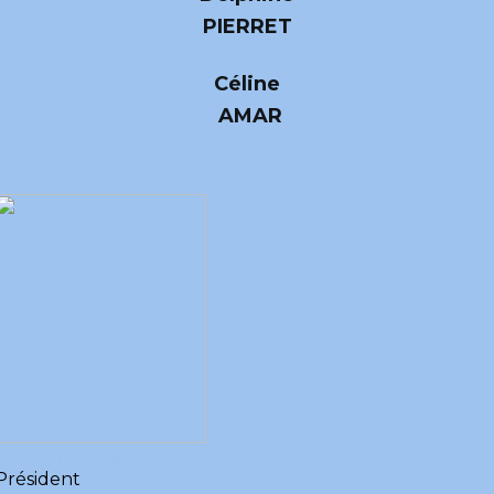
PIERRET
Céline
AMAR
Yohann DEMBLOCQUE
Président