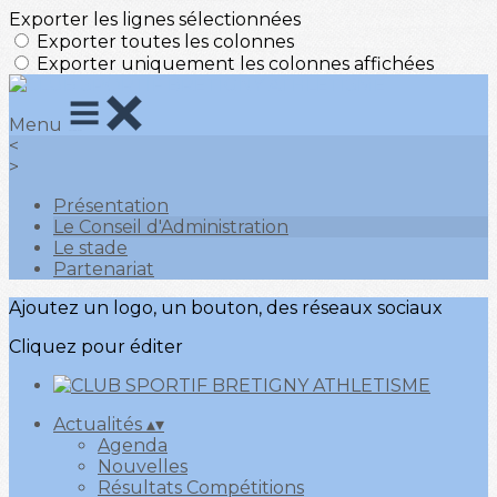
Exporter les lignes sélectionnées
Exporter toutes les colonnes
Exporter uniquement les colonnes affichées
Menu
<
>
Présentation
Le Conseil d'Administration
Le stade
Partenariat
Ajoutez un logo, un bouton, des réseaux sociaux
Cliquez pour éditer
Actualités
▴
▾
Agenda
Nouvelles
Résultats Compétitions