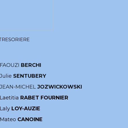
Celine AYMAR
TRESORIERE
FAOUZI
BERCHI
Julie
SENTUBERY
JEAN-MICHEL
JOZWICKOWSKI
Laetitia
RABET FOURNIER
Laly
LOY-AUZIE
Mateo
CANOINE